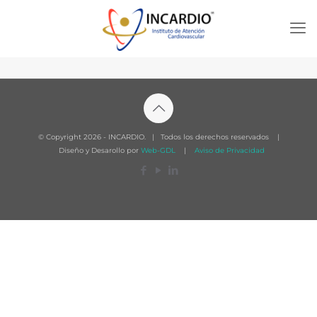
© Copyright
2026 - INCARDIO. | Todos los derechos reservados |
Diseño y Desarollo por
Web-GDL
|
Aviso de Privacidad