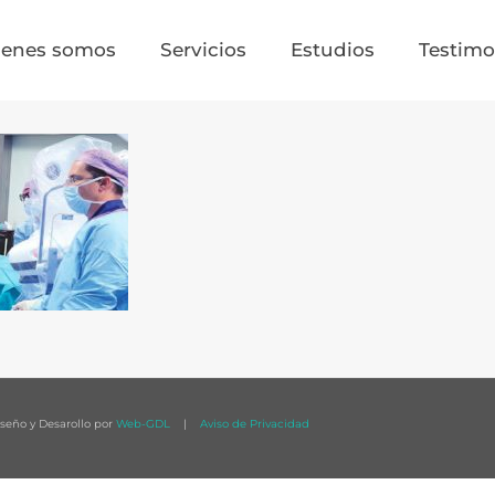
ienes somos
Servicios
Estudios
Testimo
eño y Desarollo por
Web-GDL
|
Aviso de Privacidad