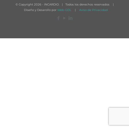
© Copyright
2026 - INCARDIO. | Todos los derechos reservados |
Diseño y Desarollo por
Web-GDL
|
Aviso de Privacidad