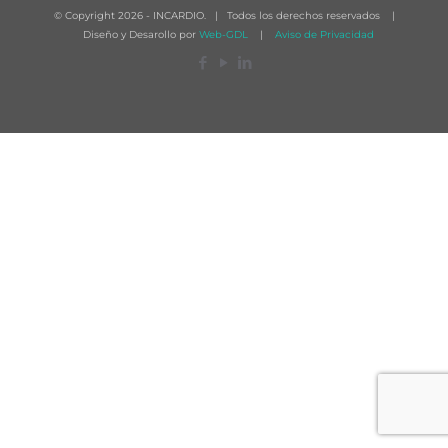
© Copyright
2026 - INCARDIO. | Todos los derechos reservados |
Diseño y Desarollo por
Web-GDL
|
Aviso de Privacidad